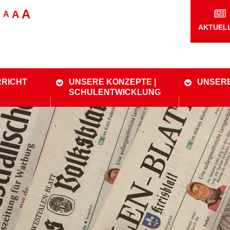
A
A
A
AKTUEL
RRICHT
UNSERE KONZEPTE |
UNSER
SCHULENTWICKLUNG