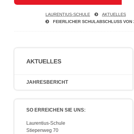
LAU­REN­TI­US-SCHU­LE
AKTUELLES
FEIERLICHER SCHUL­AB­SCHLUSS VON 2
AKTUELLES
JAHRESBERICHT
SO ERREICHEN SIE UNS:
Laurentius-Schule
Stiepenweg 70