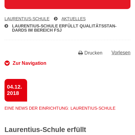
LAU­REN­TI­US-SCHU­LE
AKTUELLES
LAU­REN­TI­US-SCHU­LE ERFÜLLT QUA­LI­TÄTS­STAN­
DARDS IM BEREICH FSJ
Vorlesen
Drucken
Zur Navigation
04.12.
2018
EINE NEWS DER EINRICHTUNG: LAURENTIUS-SCHULE
Laurentius-Schule erfüllt