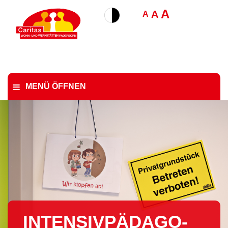
A
A
A
MENÜ ÖFFNEN
IN­TEN­SIV­PÄD­AGO­