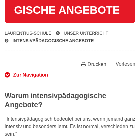
GI­SCHE ANGEBOTE
LAU­REN­TI­US-SCHU­LE
UNSER UNTERRICHT
IN­TEN­SIV­PÄD­AGO­GI­SCHE ANGEBOTE
Vorlesen
Drucken
Zur Navigation
Warum intensivpädagogische
Angebote?
"Intensivpädagogisch bedeutet bei uns, wenn jemand ganz
intensiv und besonders lernt. Es ist normal, verschieden zu
sein."