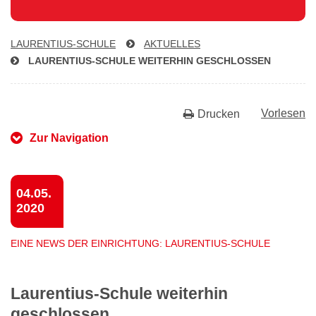
LAU­REN­TI­US-SCHU­LE
AKTUELLES
LAU­REN­TI­US-SCHU­LE WEITERHIN GESCHLOSSEN
Vorlesen
Drucken
Zur Navigation
04.05.
2020
EINE NEWS DER EINRICHTUNG: LAURENTIUS-SCHULE
Laurentius-Schule weiterhin
geschlossen