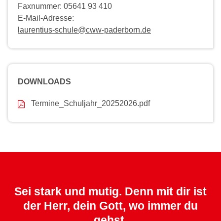
Faxnummer: 05641 93 410
E-Mail-Adresse:
laurentius-schule@cww-paderborn.de
DOWNLOADS
Termine_Schuljahr_20252026.pdf
Sei stark und mutig. Denn mit dir ist
der Herr, dein Gott, wo immer du
gehst.