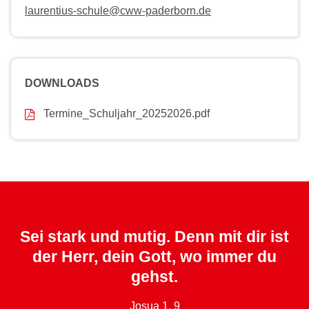
laurentius-schule@cww-paderborn.de
DOWNLOADS
Termine_Schuljahr_20252026.pdf
Sei stark und mutig. Denn mit dir ist
der Herr, dein Gott, wo immer du
gehst.
Josua 1, 9